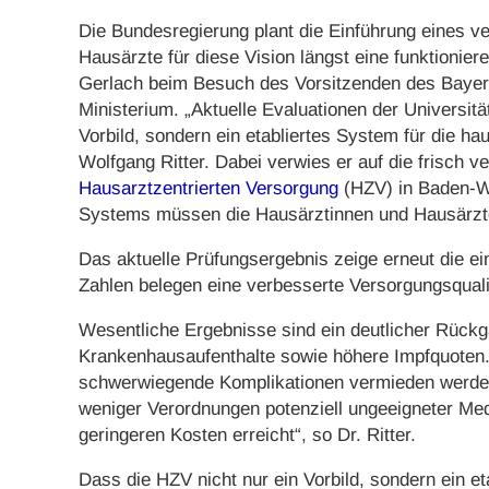
Die Bundesregierung plant die Einführung eines v
Hausärzte für diese Vision längst eine funktionie
Gerlach beim Besuch des Vorsitzenden des Bayer
Ministerium. „Aktuelle Evaluationen der Universit
Vorbild, sondern ein etabliertes System für die hau
Wolfgang Ritter. Dabei verwies er auf die frisch v
Hausarztzentrierten Versorgung
(HZV) in Baden-W
Systems müssen die Hausärztinnen und Hausärzt
Das aktuelle Prüfungsergebnis zeige erneut die e
Zahlen belegen eine verbesserte Versorgungsqualit
Wesentliche Ergebnisse sind ein deutlicher Rück
Krankenhausaufenthalte sowie höhere Impfquoten.
schwerwiegende Komplikationen vermieden werden,
weniger Verordnungen potenziell ungeeigneter Med
geringeren Kosten erreicht“, so Dr. Ritter.
Dass die HZV nicht nur ein Vorbild, sondern ein et