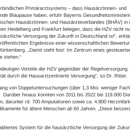
erbindlichen Primärarztsystems – dass Hausärztinnen- und
rende Blaupause haben, erfuhr Bayerns Gesundheitsministeri
ischen Hausärztinnen- und Hausärzteverbandes (BHÄV) in 
äten Heidelberg und Frankfurt belegen, dass die HZV nicht nu
särztliche Versorgung der Zukunft in Deutschland ist“, erklä
eröffentlichten Ergebnisse einer wissenschaftlichen Bewertu
ürttemberg. „Damit steht fest: Im Zentrum eines gesteuerte
e stehen.“
indeutigen Vorteile der HZV gegenüber der Regelversorgung.
ät durch die Hausarztzentrierte Versorgung“, so Dr. Ritter.
gang von Doppeluntersuchungen (über 1,3 Mio. weniger Fach
 Darüber hinaus konnten von 2011 bis 2022 bei 119.000 Dia
 darunter rd. 700 Amputationen sowie ca. 4.800 Herzinfark
ikamente für ältere Menschen ab 65 Jahren. „Diese bessere 
abliertes System für die hausärztliche Versorgung der Zukunf